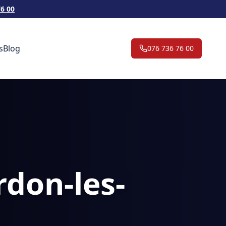
76 00
s
Blog
076 736 76 00
rdon-les-