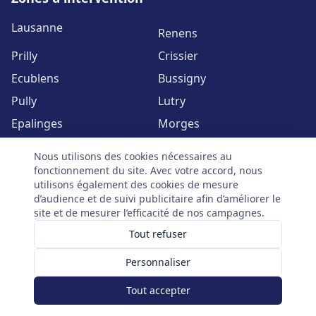
Lausanne
Renens
Prilly
Crissier
Ecublens
Bussigny
Pully
Lutry
Epalinges
Morges
Rolle
Nyon
Nous utilisons des cookies nécessaires au
Vevey
Yverdon
fonctionnement du site. Avec votre accord, nous
utilisons également des cookies de mesure
Voir toutes les zones
d’audience et de suivi publicitaire afin d’améliorer le
site et de mesurer l’efficacité de nos campagnes.
Tout refuser
Personnaliser
©
2026
Serrurier Vaud. Tous droits réservés. | Avenue du Mont-
d'Or 60, 1007 Lausanne
Tout accepter
Mentions légales
Politique de confidentialité
Gérer mes cookies