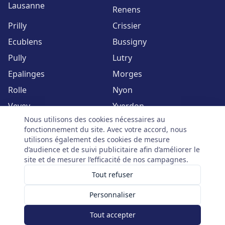
Lausanne
Renens
Prilly
Crissier
Ecublens
Bussigny
Pully
Lutry
Epalinges
Morges
Rolle
Nyon
Vevey
Yverdon
Nous utilisons des cookies nécessaires au
Voir toutes les zones
fonctionnement du site. Avec votre accord, nous
utilisons également des cookies de mesure
d’audience et de suivi publicitaire afin d’améliorer le
site et de mesurer l’efficacité de nos campagnes.
Tout refuser
©
2026
Serrurier Vaud. Tous droits réservés. | Avenue du Mont-
d'Or 60, 1007 Lausanne
Personnaliser
Mentions légales
Politique de confidentialité
Gérer mes cookies
Climbee | Digital. Automations. Performance.
Tout accepter