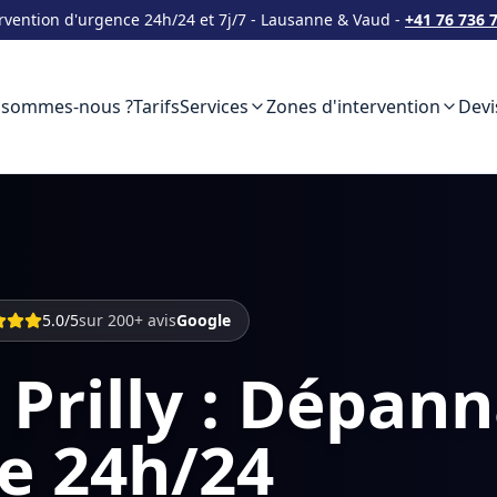
rvention d'urgence 24h/24 et 7j/7 - Lausanne & Vaud -
+41 76 736 
 sommes-nous ?
Tarifs
Services
Zones d'intervention
Devi
5.0/5
sur 200+ avis
Google
 Prilly : Dépan
e 24h/24