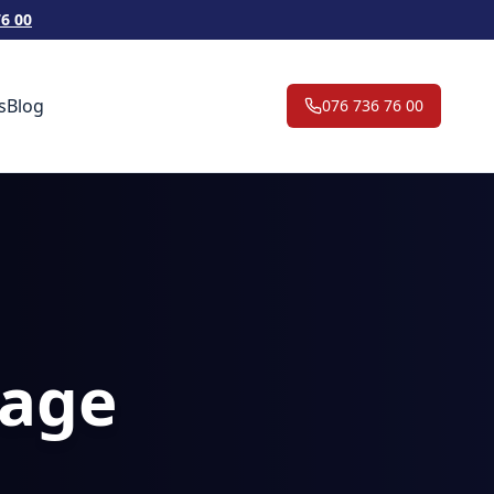
76 00
s
Blog
076 736 76 00
nage