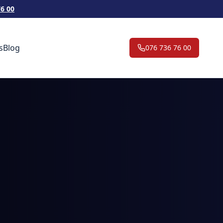
76 00
s
Blog
076 736 76 00